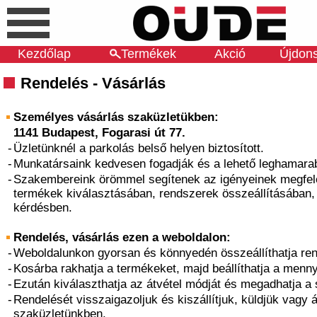
Kezdőlap
Termékek
Akció
Újdon
Rendelés - Vásárlás
Személyes vásárlás szaküzletükben:
1141 Budapest, Fogarasi út 77.
-
Üzletünknél a parkolás belső helyen biztosított.
-
Munkatársaink kedvesen fogadják és a lehető leghamarab
-
Szakembereink örömmel segítenek az igényeinek megfel
termékek kiválasztásában, rendszerek összeállításában
kérdésben.
Rendelés, vásárlás ezen a weboldalon:
-
Weboldalunkon gyorsan és könnyedén összeállíthatja ren
-
Kosárba rakhatja a termékeket, majd beállíthatja a menn
-
Ezután kiválaszthatja az átvétel módját és megadhatja a
-
Rendelését visszaigazoljuk és kiszállítjuk, küldjük vagy á
szaküzletünkben.