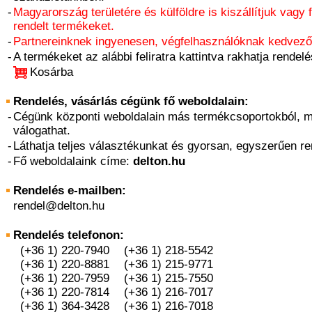
-
Magyarország területére és külföldre is kiszállítjuk vagy 
rendelt termékeket.
-
Partnereinknek ingyenesen, végfelhasználóknak kedvező 
-
A termékeket az alábbi feliratra kattintva rakhatja rendelé
Kosárba
Rendelés, vásárlás cégünk fő weboldalain:
-
Cégünk központi weboldalain más termékcsoportokból, m
válogathat.
-
Láthatja teljes választékunkat és gyorsan, egyszerűen re
-
Fő weboldalaink címe:
delton.hu
Rendelés e-mailben:
rendel@delton.hu
Rendelés telefonon:
(+36 1) 220-7940
(+36 1) 218-5542
(+36 1) 220-8881
(+36 1) 215-9771
(+36 1) 220-7959
(+36 1) 215-7550
(+36 1) 220-7814
(+36 1) 216-7017
(+36 1) 364-3428
(+36 1) 216-7018