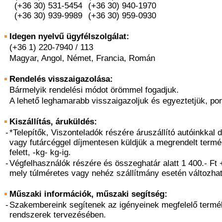
(+36 30) 531-5454
(+36 30) 940-1970
(+36 30) 939-9989
(+36 30) 959-0930
Idegen nyelvű ügyfélszolgálat:
(+36 1) 220-7940 / 113
Magyar, Angol, Német, Francia, Román
Rendelés visszaigazolása:
Bármelyik rendelési módot örömmel fogadjuk.
A lehető leghamarabb visszaigazoljuk és egyeztetjük, pon
Kiszállítás, áruküldés:
-
*Telepítők, Viszonteladók részére áruszállító autóinkkal d
vagy futárcéggel díjmentesen küldjük a megrendelt termé
felett, -kg- kg-ig.
-
Végfelhasználók részére és összeghatár alatt 1 400.- Ft +
mely túlméretes vagy nehéz szállítmány esetén változhat
Műszaki információk, műszaki segítség:
-
Szakembereink segítenek az igényeinek megfelelő termé
rendszerek tervezésében.