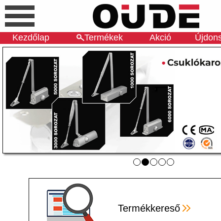
Kezdőlap
Termékek
Akció
Újdon
Termékkereső