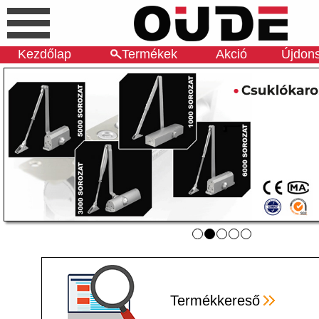
Kezdőlap
Termékek
Akció
Újdon
Termékkereső