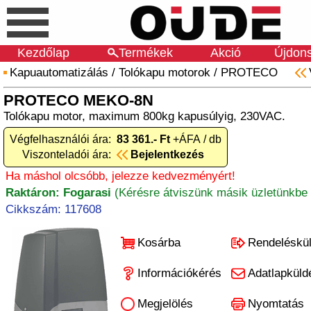
Kezdőlap
Termékek
Akció
Újdon
Kapuautomatizálás
/
Tolókapu motorok
/
PROTECO
PROTECO MEKO-8N
Tolókapu motor, maximum 800kg kapusúlyig, 230VAC.
Végfelhasználói ára:
83 361.- Ft
+ÁFA / db
Viszonteladói ára:
Bejelentkezés
Ha máshol olcsóbb, jelezze kedvezményért!
Raktáron: Fogarasi
(Kérésre átviszünk másik üzletünkbe 
Cikkszám: 117608
Kosárba
Rendeléskü
Információkérés
Adatlapküld
Megjelölés
Nyomtatás