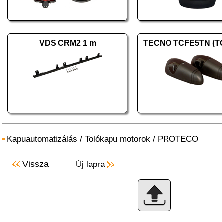
VDS CRM2 1 m
TECNO TCFE5TN (T
Kapuautomatizálás
/
Tolókapu motorok
/
PROTECO
Vissza
Új lapra