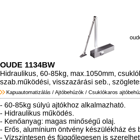
oud
OUDE 1134BW
Hidraulikus, 60-85kg, max.1050mm, csukló
szab.működési, visszazárási seb., szöglete
Kapuautomatizálás
/
Ajtóbehúzók
/
Csuklókaros ajtóbehú
- 60-85kg súlyú ajtókhoz alkalmazható.
- Hidraulikus működés.
- Kenőanyag: magas minőségű olaj.
- Erős, alumínium öntvény készülékház és 
- Vízszintesen és függőlegesen is szerelhet